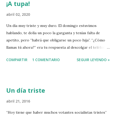
¡A tupa!
abril 02, 2020
Un día muy triste y muy duro. El domingo estuvimos
hablando, te dolía un poco la garganta y tenías falta de
apetito, pero “habrá que obligarse un poco hija”. “¿Cómo
llamas tú ahora?” era tu respuesta al descolgar el teléfono
y decirte “¿abuela?”. Que ya ha cambiado todo, que lo que
COMPARTIR
1 COMENTARIO
SEGUIR LEYENDO »
venga al día siguiente será distinto por mucho tiempo es
algo de lo que vamos siendo conscientes poco a poco en
este encierro, que de repente ya no estés apenas nos ha
dado tiempo a hacernos a la idea. Supongo que es aquí
Un día triste
donde uno viene a contarlo ante la ausencia de otras
despidas, las personas no estamos preparadas para no
abril 21, 2016
tener duelo. El virus ya se había manifestado con más gente
“Hoy tiene que haber muchos votantes socialistas tristes”
en el pueblo, el lunes empezó a costarle respirar, nos