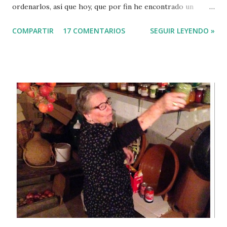
ordenarlos, así que hoy, que por fin he encontrado un
hueco y un poco de apetencia, vuelvo con las lluvias a la
COMPARTIR
17 COMENTARIOS
SEGUIR LEYENDO »
madeja tras un septiembre de secano. Iñaki tiene en su blog
una sección que él llama "Conteste a la pregunta" que suele
está repleta de absurdas e ingeniosas cuestiones y
realmente interesantes respuestas, como no estoy a la
altura de esas contestaciones tan clarificadoras prefiero
compartir algunas dudas: ¿Por qué cuando el debate
ciudadano vuelve a los social, a las cosas que de verdad
preocupan al Gobierno y a la gente, a los derechos y a la
igualdad (datos empleo, medidas vivienda, ayuda
nacimientos, plazas guardería, salud bucodental infantil,
éxito educación ciudadanía,...), nos enredan en otras cosas?
¿por qué caemos en esas redes interesadas en lugar de
conseguir seguir hablando de lo útil y no lo ...