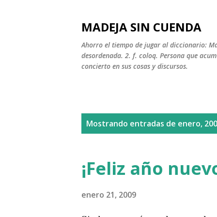
MADEJA SIN CUENDA
Ahorro el tiempo de jugar al diccionario: M
desordenada. 2. f. coloq. Persona que acumu
concierto en sus cosas y discursos.
E
Mostrando entradas de enero, 20
n
t
¡Feliz año nuev
r
a
enero 21, 2009
d