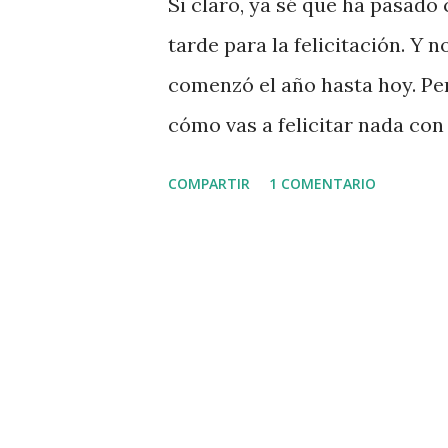
Si claro, ya sé que ha pasado
a
tarde para la felicitación. Y
s
comenzó el año hasta hoy. Pero
cómo vas a felicitar nada con
que todo haya cambiado, no h
COMPARTIR
1 COMENTARIO
mereciendo perder pasajeros
los bombardeos sobre la franj
mortales, heridos y el hambre
siga la crisis especialmente 
ha tomado posesión y ha orde
Guantánamo, aunque… aunque
aterrizado el efecto Obama y