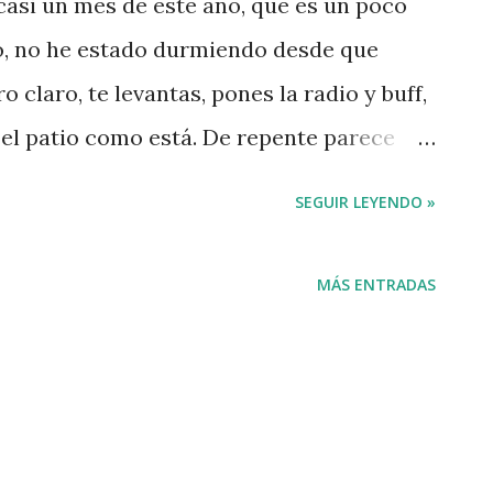
 casi un mes de este año, que es un poco
 no, no he estado durmiendo desde que
 claro, te levantas, pones la radio y buff,
 el patio como está. De repente parece
ay colapso en Barajas, aunque Iberia siga
SEGUIR LEYENDO »
; parece que por el momento han cesado
a de Gaza, aunque ahí sigan las víctimas
MÁS ENTRADAS
; las bolsas no caen en picado, aunque ahí
para los que se quedan sin trabajo; Obama
nado suspender los juicios de
 nada. Tras una eterna mudanza, ha
 buena parte del mundo aplaudía mientras