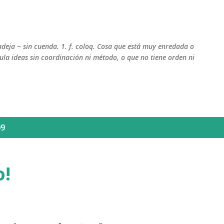
Ir al contenido principal
adeja ~ sin cuenda. 1. f. coloq. Cosa que está muy enredada o
la ideas sin coordinación ni método, o que no tiene orden ni
09
o!