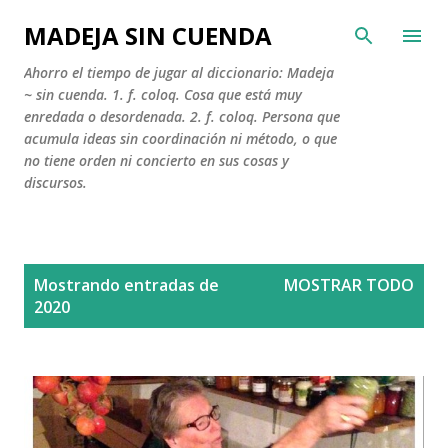
Ir al contenido principal
MADEJA SIN CUENDA
Ahorro el tiempo de jugar al diccionario: Madeja
~ sin cuenda. 1. f. coloq. Cosa que está muy
enredada o desordenada. 2. f. coloq. Persona que
acumula ideas sin coordinación ni método, o que
no tiene orden ni concierto en sus cosas y
discursos.
E
Mostrando entradas de
MOSTRAR TODO
n
2020
t
r
a
d
a