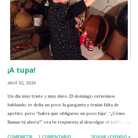
s
¡A tupa!
abril 02, 2020
Un día muy triste y muy duro. El domingo estuvimos
hablando, te dolía un poco la garganta y tenías falta de
apetito, pero “habrá que obligarse un poco hija”. “¿Cómo
llamas tú ahora?” era tu respuesta al descolgar el teléfono
y decirte “¿abuela?”. Que ya ha cambiado todo, que lo que
COMPARTIR
1 COMENTARIO
SEGUIR LEYENDO »