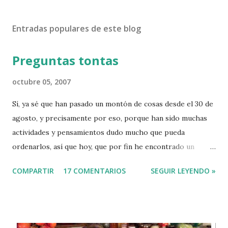
Entradas populares de este blog
Preguntas tontas
octubre 05, 2007
Sí, ya sé que han pasado un montón de cosas desde el 30 de
agosto, y precisamente por eso, porque han sido muchas
actividades y pensamientos dudo mucho que pueda
ordenarlos, así que hoy, que por fin he encontrado un
hueco y un poco de apetencia, vuelvo con las lluvias a la
COMPARTIR
17 COMENTARIOS
SEGUIR LEYENDO »
madeja tras un septiembre de secano. Iñaki tiene en su blog
una sección que él llama "Conteste a la pregunta" que suele
está repleta de absurdas e ingeniosas cuestiones y
realmente interesantes respuestas, como no estoy a la