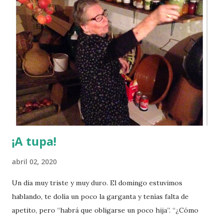
altura de esas contestaciones tan clarificadoras prefiero
compartir algunas dudas: ¿Por qué cuando el debate
ciudadano vuelve a los social, a las cosas que de verdad
preocupan al Gobierno y a la gente, a los derechos y a la
igualdad (datos empleo, medidas vivienda, ayuda
nacimientos, plazas guardería, salud bucodental infantil,
éxito educación ciudadanía,...), nos enredan en otras cosas?
¿por qué caemos en esas redes interesadas en lugar de
conseguir seguir hablando de lo útil y no lo ...
¡A tupa!
abril 02, 2020
Un día muy triste y muy duro. El domingo estuvimos
hablando, te dolía un poco la garganta y tenías falta de
apetito, pero “habrá que obligarse un poco hija”. “¿Cómo