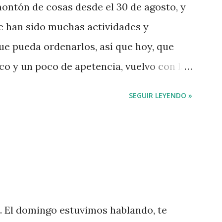
montón de cosas desde el 30 de agosto, y
e han sido muchas actividades y
 pueda ordenarlos, así que hoy, que
co y un poco de apetencia, vuelvo con las
eptiembre de secano. Iñaki tiene en su
SEGUIR LEYENDO »
 "Conteste a la pregunta" que suele está
osas cuestiones y realmente interesantes
la altura de esas contestaciones tan
artir algunas dudas: ¿Por qué cuando el
 social, a las cosas que de verdad
gente, a los derechos y a la igualdad
. El domingo estuvimos hablando, te