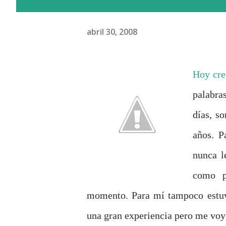
abril 30, 2008
Hoy creo
palabra
días, s
años. P
nunca l
como p
momento. Para mí tampoco estuvo
una gran experiencia pero me voy 