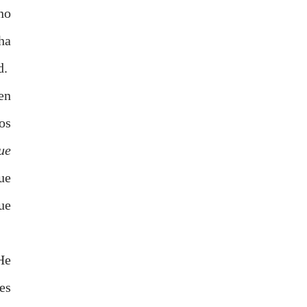
no
ha
d.
en
os
ue
ue
ue
He
es