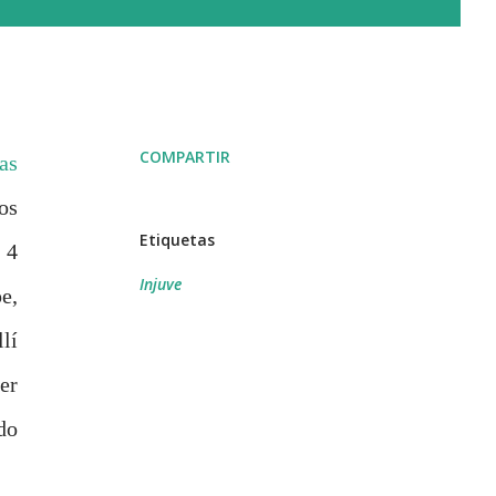
COMPARTIR
as
os
Etiquetas
 4
Injuve
e,
lí
er
do