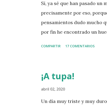
Sí, ya sé que han pasado un 
precisamente por eso, porqu
pensamientos dudo mucho que
por fin he encontrado un hue
lluvias a la madeja tras un s
COMPARTIR
17 COMENTARIOS
blog una sección que él llama
repleta de absurdas e ingeni
respuestas, como no estoy a 
¡A tupa!
clarificadoras prefiero comp
debate ciudadano vuelve a los
abril 02, 2020
preocupan al Gobierno y a la 
Un día muy triste y muy duro