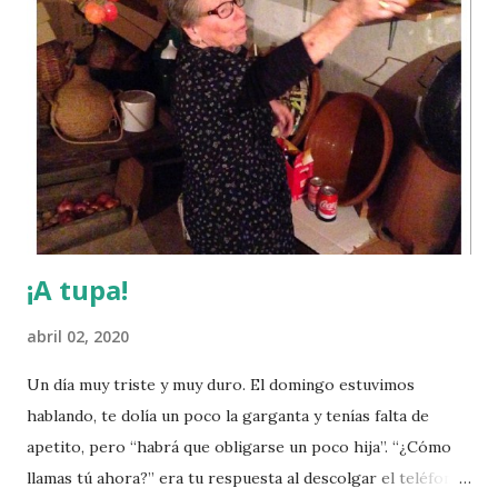
compartir algunas dudas: ¿Por qué cuando el debate
ciudadano vuelve a los social, a las cosas que de verdad
preocupan al Gobierno y a la gente, a los derechos y a la
igualdad (datos empleo, medidas vivienda, ayuda
nacimientos, plazas guardería, salud bucodental infantil,
éxito educación ciudadanía,...), nos enredan en otras cosas?
¿por qué caemos en esas redes interesadas en lugar de
conseguir seguir hablando de lo útil y no lo ...
¡A tupa!
abril 02, 2020
Un día muy triste y muy duro. El domingo estuvimos
hablando, te dolía un poco la garganta y tenías falta de
apetito, pero “habrá que obligarse un poco hija”. “¿Cómo
llamas tú ahora?” era tu respuesta al descolgar el teléfono