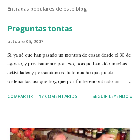
Entradas populares de este blog
Preguntas tontas
octubre 05, 2007
Sí, ya sé que han pasado un montón de cosas desde el 30 de
agosto, y precisamente por eso, porque han sido muchas
actividades y pensamientos dudo mucho que pueda
ordenarlos, así que hoy, que por fin he encontrado un
hueco y un poco de apetencia, vuelvo con las lluvias a la
COMPARTIR
17 COMENTARIOS
SEGUIR LEYENDO »
madeja tras un septiembre de secano. Iñaki tiene en su blog
una sección que él llama "Conteste a la pregunta" que suele
está repleta de absurdas e ingeniosas cuestiones y
realmente interesantes respuestas, como no estoy a la
altura de esas contestaciones tan clarificadoras prefiero